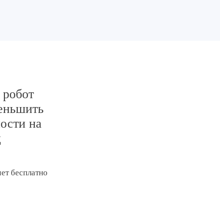
 робот
еньшить
ости на
ц
чет бесплатно