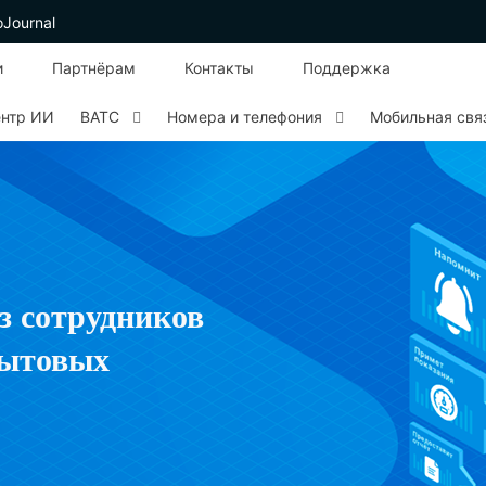
oJournal
и
Партнёрам
Контакты
Поддержка
ентр ИИ
ВАТС
Номера и телефония
Мобильная свя
з сотрудников
бытовых