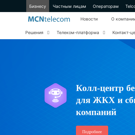
Бизнесу
Частным лицам
Операторам
Telc
Новости
О компани
Решения
Телеком-платформа
Контакт-ц
Колл-центр бе
для ЖКХ и с
компаний
Подробнее