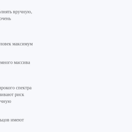
лнять вручную,
очень
еловек максимум
омного массива
ирокого спектра
чивают риск
учную
льцов имеют