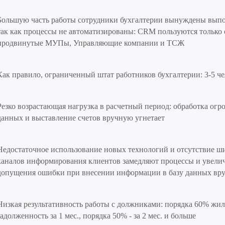
Большую часть работы сотрудники бухгалтерии вынуждены выпо
так как процессы не автоматизированы: CRM пользуются только 
продвинутые МУПы, Управляющие компании и ТСЖ
Как правило, ограниченный штат работников бухгалтерии: 3-5 ч
Резко возрастающая нагрузка в расчетный период: обработка огр
данных и выставление счетов вручную угнетает
Недостаточное использование новых технологий и отсутствие ш
каналов информирования клиентов замедляют процессы и увели
допущения ошибки при внесении информации в базу данных вр
Низкая результативность работы с должниками: порядка 60% жи
задолженность за 1 мес., порядка 50% - за 2 мес. и больше