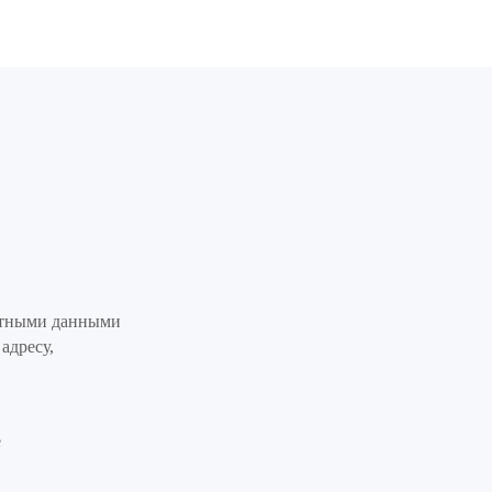
ктными данными
адресу,
е