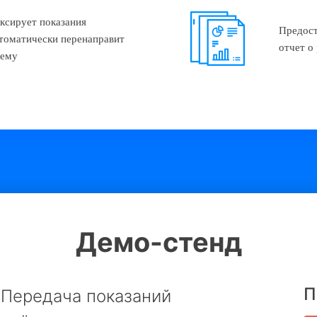
ксирует показания
Предост
втоматически перенаправит
отчет о
тему
Демо-стенд
П
Передача показаний