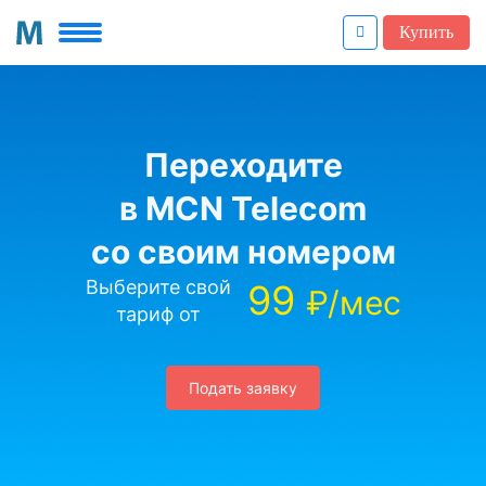
Купить
Переходите
в MCN Telecom
со своим номером
Выберите свой
99
₽/мес
тариф от
Подать заявку