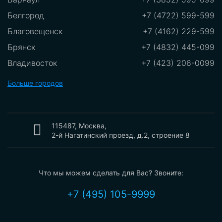
Белгород
+7 (4722) 599-599
Благовещенск
+7 (4162) 229-599
Брянск
+7 (4832) 445-099
Владивосток
+7 (423) 206-0099
Владикавказ
+7 (8672)289-599
Больше городов
Владимир
+7 (8672) 289-599
Волгоград
+7 (8442) 775-099
Вологда
115487, Москва,
+7 (8172) 550-099
2-й Нагатинский проезд, д.2, строение 8
Воронеж
+7 (473) 212-2099
Екатеринбург
+7 (343) 302-0099
Что мы можем сделать для Вас? Звоните:
Иваново
+7 (4932) 700-099
Ижевск
+7 (3412) 209-099
+7 (495) 105-9999
Иркутск
+7 (3952) 199-099
Казань
+7 (843) 207-0099