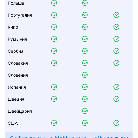
Польша
Португалия
Кипр
Румыния
Сербия
Словакия
Словения
Испания
Швеция
Швейцария
США
Ф
- Фиксированные
М
- Мобильные
П
- Премиальные