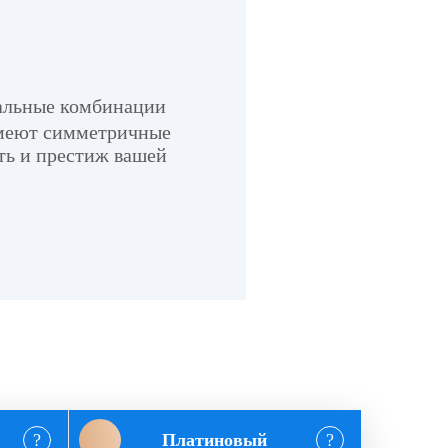
альные комбинации
имеют симметричные
ть и престиж вашей
Платиновый
?
?