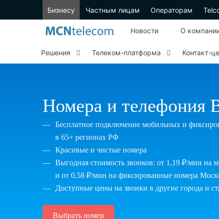
Бизнесу
Частным лицам
Операторам
Telc
Новости
О компани
Решения
Телеком-платформа
Контакт-ц
Номера и телефония 
Бесплатное подключение мобильных и фиксиро
в 65+ регионах РФ
Красивые и чистые номера
Выгодная стоимость звонков: от 1,19 ₽/мин на
и от 0,58 ₽/мин на фиксированные номера Мос
Доступные цены на звонки в другие города и с
Выбрать номер