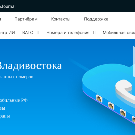
oJournal
и
Партнёрам
Контакты
Поддержка
ентр ИИ
ВАТС
Номера и телефония
Мобильная свя
Владивостока
ванных номеров
 мобильные РФ
квы
траны