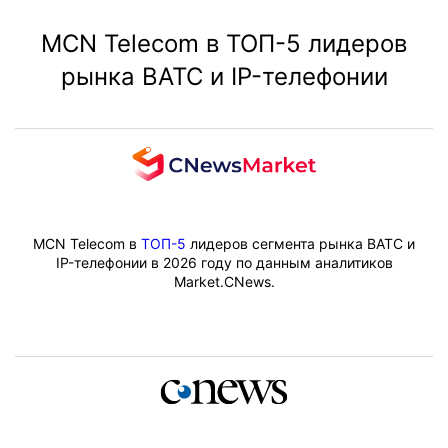
молниеносно решает самые сложные вопросы.
процессах в «Зоне Сна».
MCN Telecom в ТОП-5 лидеров
рынка ВАТС и IP-телефонии
MCN Telecom в
ТОП-5
лидеров сегмента рынка ВАТС и
IP-телефонии в 2026 году по данным аналитиков
Market.CNews.