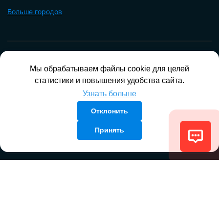
Владикавказ
+7 (8672)289-599
Больше городов
Владимир
+7 (8672) 289-599
Волгоград
+7 (8442) 775-099
Вологда
115487, Москва,
+7 (8172) 550-099
2-й Нагатинский проезд, д.2, строение 8
Мы обрабатываем файлы cookie для целей
Воронеж
+7 (473) 212-2099
статистики и повышения удобства сайта.
Екатеринбург
+7 (343) 302-0099
Узнать больше
Что мы можем сделать для Вас? Звоните:
Иваново
+7 (4932) 700-099
Отклонить
Ижевск
+7 (3412) 209-099
+7 (495) 105-9999
Принять
Иркутск
+7 (3952) 199-099
Казань
+7 (843) 207-0099
Калининград
+7 (4012) 797-099
info@mcn.ru
Калуга
+7 (4842) 219-599
Кемерово
+7 (3842) 233-099
Сайт зарегистрирован в качестве СМИ. Свидетельство Эл № ФС77-
Киров
+7 (8332) 204-099
61463.