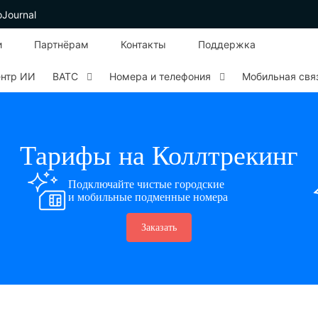
oJournal
и
Партнёрам
Контакты
Поддержка
ентр ИИ
ВАТС
Номера и телефония
Мобильная свя
Тарифы на Коллтрекинг
Подключайте чистые городские
и мобильные подменные номера
Заказать