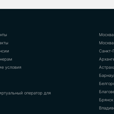
нты
Москва
акты
Москва
нсии
Санкт-
нерам
Арханг
е условия
Астрах
Барнау
Белгор
Благов
иртуальный оператор для
Брянск
Владив