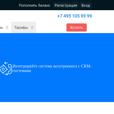
Пополнить баланс
Регистрация
Вход
+7 495 105 99 99
Купить
зь
Тарифы
Интегрируйте систему коллтрекинга с CRM-
системами