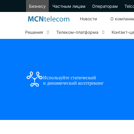
Бизнесу
Частным лицам
Операторам
Telc
Новости
О компани
Решения
Телеком-платформа
Контакт-ц
Используйте статический
и динамический коллтрекинг