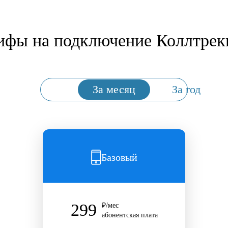
ифы на подключение Коллтрек
За месяц
За год
Базовый
299
₽/мес
абонентская плата