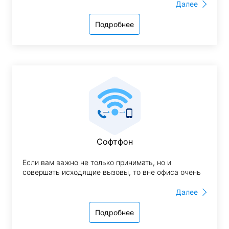
небольшое количество звонков. Переадресация с
Далее
офисного телефона на мобильный номер сотрудника
позволит оставаться на связи, работая удаленно.
Подробнее
Софтфон
Если вам важно не только принимать, но и
совершать исходящие вызовы, то вне офиса очень
выгодным будет использование софтфона. Это
бесплатное программное обеспечение,
Далее
имитирующее телефон на любом устройстве, будь
то смартфон, планшет или ПК. Подключив
Подробнее
необходимое количество виртуальных номеров, и