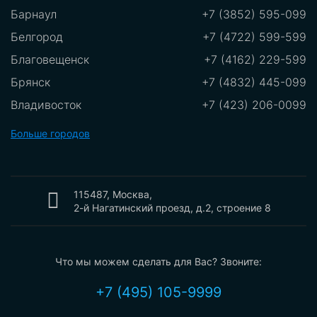
Барнаул
+7 (3852) 595-099
Белгород
+7 (4722) 599-599
Благовещенск
+7 (4162) 229-599
Брянск
+7 (4832) 445-099
Владивосток
+7 (423) 206-0099
Владикавказ
+7 (8672)289-599
Больше городов
Владимир
+7 (8672) 289-599
Волгоград
+7 (8442) 775-099
Вологда
115487, Москва,
+7 (8172) 550-099
2-й Нагатинский проезд, д.2, строение 8
Воронеж
+7 (473) 212-2099
Екатеринбург
+7 (343) 302-0099
Что мы можем сделать для Вас? Звоните:
Иваново
+7 (4932) 700-099
Ижевск
+7 (3412) 209-099
+7 (495) 105-9999
Иркутск
+7 (3952) 199-099