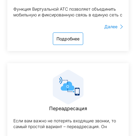
Функция Виртуальной АТС позволяет объединить
мобильную и фиксированную связь в единую сеть с
короткой внутренней нумерацией и оставаться
работникам на связи друг с другом в режиме Home
Далее
office. Менеджер может принять звонок, который
поступил на служебный телефон при помощи
Подробнее
собственного смартфона, находясь, где угодно.
С помощью FMC мобильные абоненты
подключаются к Виртуальной АТС и продолжают
работать вне офиса, а руководители контролируют
своих подчиненных посредством статистики
звонков, записи разговоров, онлайн-мониторинга,
контроля расходов и пр. функций Облачной АТС.
Переадресация
Если вам важно не потерять входящие звонки, то
самый простой вариант – переадресация. Он
подходит для тех, кто принимает сравнительно