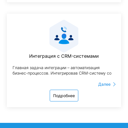
при помощи софтфона, менеджеры смогут
эффективно взаимодействовать с клиентами
независимо от местонахождения.
Интеграция с CRM-системами
Главная задача интеграции – автоматизация
бизнес-процессов. Интегрировав CRM-систему со
средствами телефонии, вы одномоментно получите
надежную связь и эффективный инструмент
Далее
контроля и учета данных по звонкам для
построения качественной воронки продаж.
Подробнее