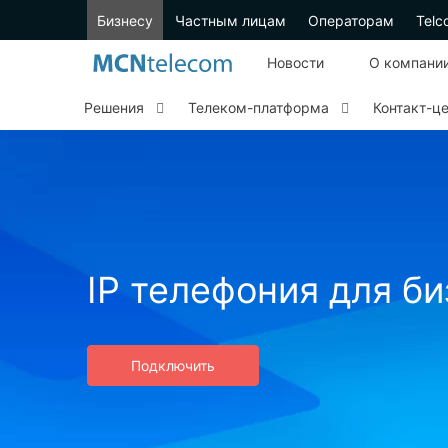
Бизнесу
Частным лицам
Операторам
Telc
Новости
О компани
Решения
Телеком-платформа
Контакт-ц
IP телефония для б
Подключить