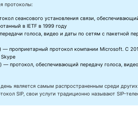
ся протоколы:
— протокол сеансового установления связи, обеспечиваю
отанный в IETF в 1999 году
ередачи голоса, видео и даты по сетям с пакетной пе
col) — проприетарный протокол компании Microsoft. C 2
 Skype
col) — протокол, обеспечивающий передачу голоса, видео
 день является самым распространенным среди других
токол SIP, свои услуги традиционно называют SIP-теле