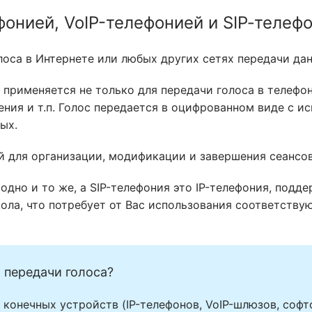
фонией, VoIP-телефонией и SIP‑телеф
оса в Интернете или любых других сетях передачи данны
col) применяется не только для передачи голоса в телеф
ния и т.п. Голос передается в оцифрованном виде с и
ых.
ой для организации, модификации и завершения сеансов
 одно и то же, а SIP-телефония это IP-телефония, под
ола, что потребует от Вас использования соответству
 передачи голоса?
конечных устройств (IP-телефонов, VoIP-шлюзов, софт