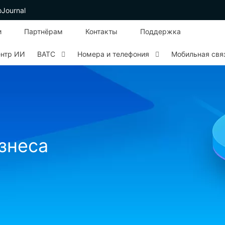
oJournal
и
Партнёрам
Контакты
Поддержка
ентр ИИ
ВАТС
Номера и телефония
Мобильная свя
изнеса