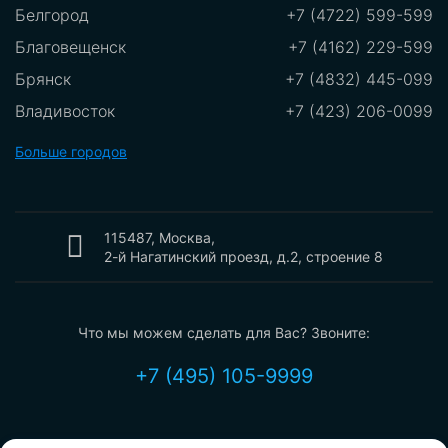
Белгород
+7 (4722) 599-599
Благовещенск
+7 (4162) 229-599
Брянск
+7 (4832) 445-099
Владивосток
+7 (423) 206-0099
Владикавказ
+7 (8672)289-599
Больше городов
Владимир
+7 (8672) 289-599
Волгоград
+7 (8442) 775-099
Вологда
115487, Москва,
+7 (8172) 550-099
2-й Нагатинский проезд, д.2, строение 8
Воронеж
+7 (473) 212-2099
Екатеринбург
+7 (343) 302-0099
Что мы можем сделать для Вас? Звоните:
Иваново
+7 (4932) 700-099
Ижевск
+7 (3412) 209-099
+7 (495) 105-9999
Иркутск
+7 (3952) 199-099
Казань
+7 (843) 207-0099