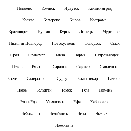
Иваново
Ижевск
Иркутск
Калининград
Калуга
Кемерово
Киров
Кострома
Красноярск
Курган
Курск
Липецк
Мурманск
Нижний Новгород
Новокузнецк
Ноябрьск
Омск
Орёл
Оренбург
Пенза
Пермь
Петрозаводск
Псков
Рязань
Саранск
Саратов
Смоленск
Сочи
Ставрополь
Сургут
Сыктывкар
Тамбов
Тверь
Тольятти
Томск
Тула
Тюмень
Улан-Удэ
Ульяновск
Уфа
Хабаровск
Чебоксары
Челябинск
Чита
Якутск
Ярославль