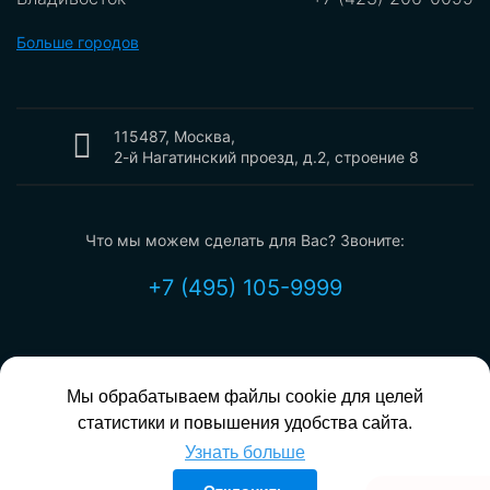
Владикавказ
+7 (8672)289-599
Больше городов
Владимир
+7 (8672) 289-599
Волгоград
+7 (8442) 775-099
Вологда
115487, Москва,
+7 (8172) 550-099
2-й Нагатинский проезд, д.2, строение 8
Воронеж
+7 (473) 212-2099
Екатеринбург
+7 (343) 302-0099
Что мы можем сделать для Вас? Звоните:
Иваново
+7 (4932) 700-099
Ижевск
+7 (3412) 209-099
+7 (495) 105-9999
Иркутск
+7 (3952) 199-099
Казань
+7 (843) 207-0099
Калининград
+7 (4012) 797-099
Мы обрабатываем файлы cookie для целей
info@mcn.ru
Калуга
+7 (4842) 219-599
статистики и повышения удобства сайта.
Кемерово
+7 (3842) 233-099
Узнать больше
Сайт зарегистрирован в качестве СМИ. Свидетельство Эл № ФС77-
Киров
+7 (8332) 204-099