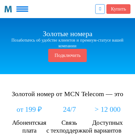
Купить
Золотые номера
Позаботьтесь об удобстве клиентов и премиум-статусе вашей
компании
Подключить
Золотой номер от MCN Telecom — это
от 199 ₽
24/7
> 12 000
Абонентская
Связь
Доступных
плата
с техподдержкой
вариантов