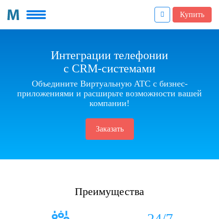
Купить
Интеграции телефонии
c CRM-системами
Объедините Виртуальную АТС с бизнес-
приложениями и расширьте возможности вашей
компании!
Заказать
Преимущества
24/7