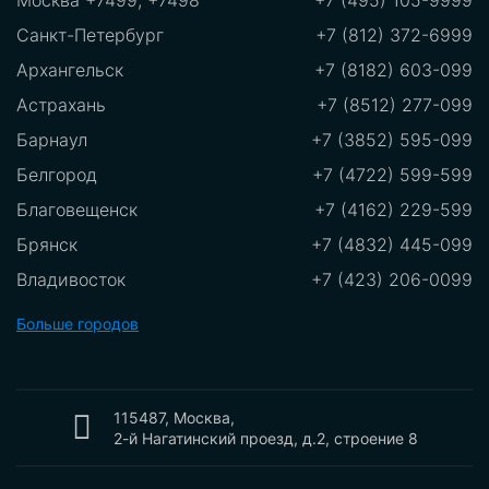
Москва +7499, +7498
+7 (495) 105-9999
Санкт-Петербург
+7 (812) 372-6999
Архангельск
+7 (8182) 603-099
Астрахань
+7 (8512) 277-099
Барнаул
+7 (3852) 595-099
Белгород
+7 (4722) 599-599
Благовещенск
+7 (4162) 229-599
Брянск
+7 (4832) 445-099
Владивосток
+7 (423) 206-0099
Владикавказ
+7 (8672)289-599
Больше городов
Владимир
+7 (8672) 289-599
Волгоград
+7 (8442) 775-099
Вологда
115487, Москва,
+7 (8172) 550-099
2-й Нагатинский проезд, д.2, строение 8
Воронеж
+7 (473) 212-2099