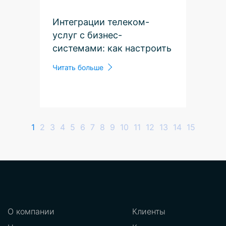
Интеграции телеком-
услуг с бизнес-
системами: как настроить
ВАТС и CRM вместе
Читать больше
1
2
3
4
5
6
7
8
9
10
11
12
13
14
15
О компании
Клиенты