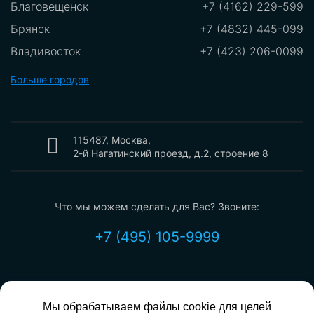
Благовещенск
+7 (4162) 229-599
Брянск
+7 (4832) 445-099
Владивосток
+7 (423) 206-0099
Владикавказ
+7 (8672)289-599
Больше городов
Владимир
+7 (8672) 289-599
Волгоград
+7 (8442) 775-099
Вологда
115487, Москва,
+7 (8172) 550-099
2-й Нагатинский проезд, д.2, строение 8
Воронеж
+7 (473) 212-2099
Екатеринбург
+7 (343) 302-0099
Что мы можем сделать для Вас? Звоните:
Иваново
+7 (4932) 700-099
Ижевск
+7 (3412) 209-099
+7 (495) 105-9999
Иркутск
+7 (3952) 199-099
Казань
+7 (843) 207-0099
Калининград
+7 (4012) 797-099
Мы обрабатываем файлы cookie для целей
info@mcn.ru